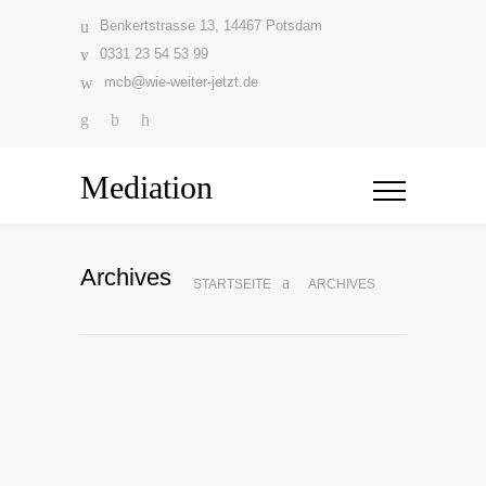
Benkertstrasse 13, 14467 Potsdam
0331 23 54 53 99
mcb@wie-weiter-jetzt.de
Mediation
Archives
STARTSEITE
ARCHIVES