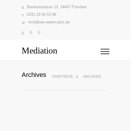
Benkertstrasse 13, 14467 Potsdam
0331 23 54 53 99
mcb@wie-weiter-jetzt.de
Mediation
Archives
STARTSEITE
ARCHIVES