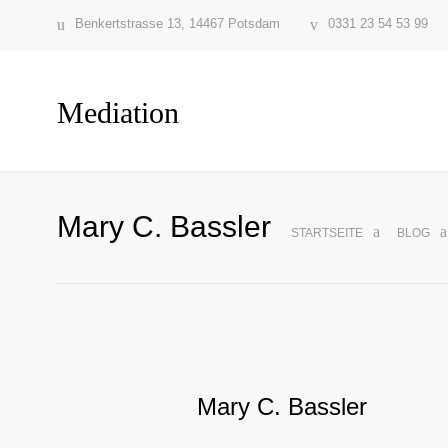
Benkertstrasse 13, 14467 Potsdam
0331 23 54 53 99
Mediation
Mary C. Bassler
STARTSEITE
BLOG
Mary C. Bassler