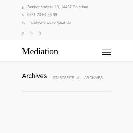
Benkertstrasse 13, 14467 Potsdam
0331 23 54 53 99
mcb@wie-weiter-jetzt.de
Mediation
Archives
STARTSEITE
ARCHIVES