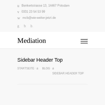
Benkertstrasse 13, 14467 Potsdam
0331 23 54 53 99
mcb@wie-weiter-jetzt.de
Mediation
Sidebar Header Top
STARTSEITE
BLOG
SIDEBAR HEADER TOP