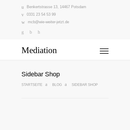
Benkertstrasse 13, 14467 Potsdam
0331 23 54 53 99
mcb@wie-weiter-jetzt.de
Mediation
Sidebar Shop
STARTSEITE
BLOG
SIDEBAR SHOP