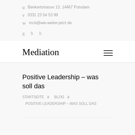
Benkertstrasse 13, 14467 Potsdam
0331 23 54 53 99
mcb@wie-weiter-jetzt.de
Mediation
Positive Leadership – was
soll das
STARTSEITE
BLOG
POSITIVE LEADERSHIP – WAS SOLL DAS