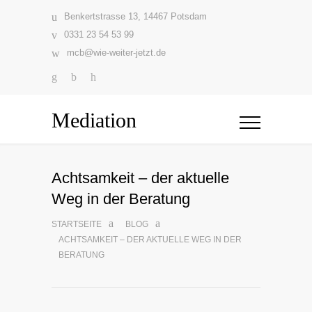
Benkertstrasse 13, 14467 Potsdam
0331 23 54 53 99
mcb@wie-weiter-jetzt.de
Mediation
Achtsamkeit – der aktuelle
Weg in der Beratung
STARTSEITE
BLOG
ACHTSAMKEIT – DER AKTUELLE WEG IN DER
BERATUNG